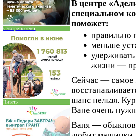
В центре «Адел
специальном ко
поможет:
Смотреть отчет
правильно п
меньше уст
удерживать
жизни — пр
Сейчас — самое 
восстанавливаетс
шанс нельзя. Кур
Читать
Ване очень нужн
Ваня — обыкнов
любит машинки, 