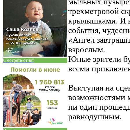
мыльных пузырей
трехметровой ск
крылышками. И в
события, чудесн
«Ангел завтрашн
взрослым.
Юные зрители бу
Смотреть отчет
всеми приключен
Выступая на сце
возможностями м
ни один прошедш
равнодушным.