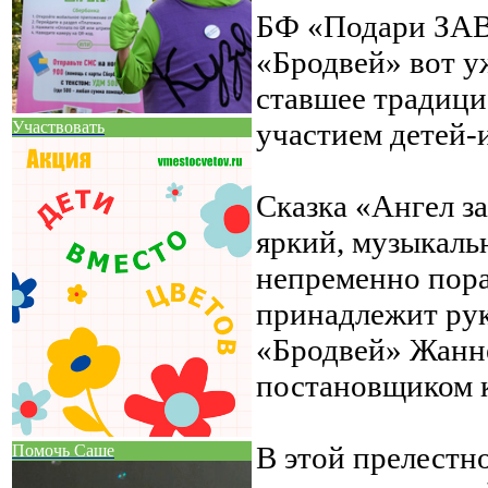
БФ «Подари ЗАВ
«Бродвей» вот у
ставшее традици
участием детей-
Участвовать
Сказка «Ангел з
яркий, музыкаль
непременно пора
принадлежит ру
«Бродвей» Жанне
постановщиком 
В этой прелестно
Помочь Саше