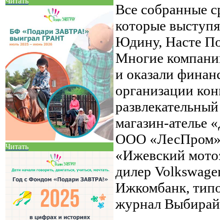
Читать
Все собранные с
которые выступя
Юдину, Насте По
Многие компани
и оказали фина
организации кон
развлекательны
магазин-ателье 
ООО «ЛесПром»,
Читать
«Ижевский мото
дилер Volkswag
Ижкомбанк, типо
журнал Выбирай