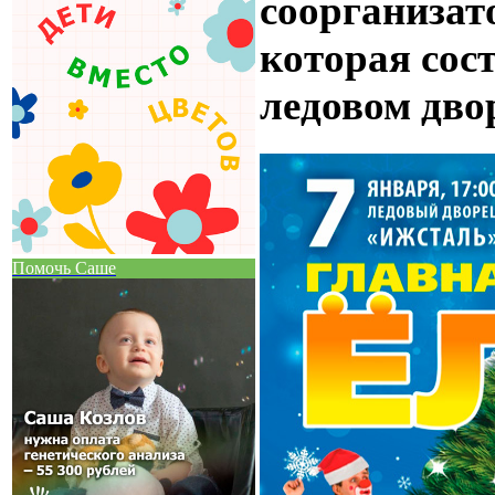
соорганизат
которая сост
ледовом дв
Помочь Саше