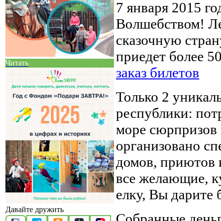
7 января 2015 го
Волшебством! Ле
сказочную стран
приедет более 5
Читать
заказ билетов
Только 2 уникал
республики: пот
море сюрпризов 
организовано сп
домов, приютов и
все желающие, к
елку, Вы дарите 
Давайте дружить
Собранные деньг