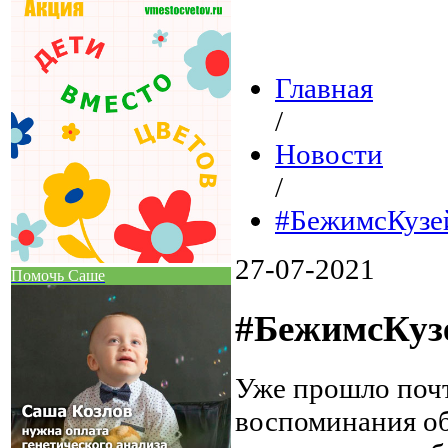
Главная
/
Новости
/
#БежимсКузей
27-07-2021
Помочь Саше
#БежимсКузе
Уже прошло почти
воспоминания об