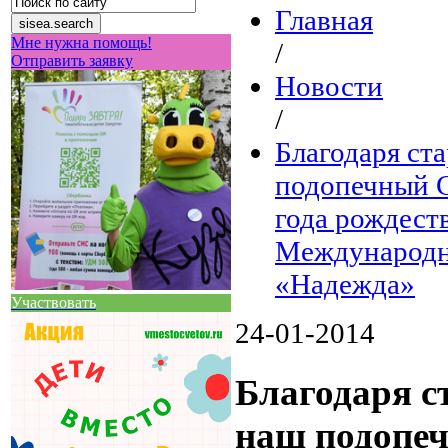
Главная
Мне нужна помощь!
/
Отправить заявку
Новости
/
Благодаря ст
подопечный С
года рождест
Международн
«Надежда»
Участвовать
24-01-2014
Благодаря с
наш подопе