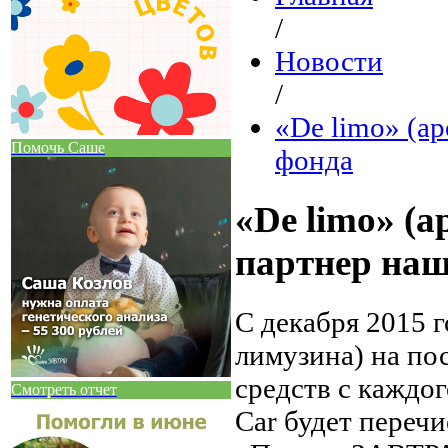
/
Новости
/
«De limo» (а
Помочь Саше
фонда
«De limo» (а
партнер наш
С декабря 2015 
лимузина) на по
средств с каждог
Смотреть отчет
Car будет переч