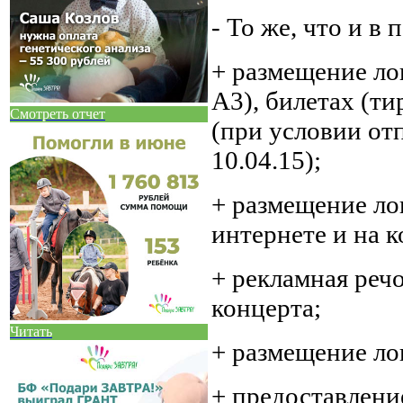
- То же, что и в
+ размещение ло
А3), билетах (ти
Смотреть отчет
(при условии от
10.04.15);
+ размещение ло
интернете и на к
+ рекламная речо
концерта;
Читать
+ размещение ло
+ предоставление