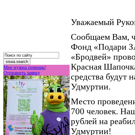
Уважаемый Руко
Сообщаем Вам, ч
Фонд «Подари ЗА
«Бродвей» прово
Красная Шапочк
Мне нужна помощь!
Отправить заявку
средства будут 
Удмуртии.
Место проведени
700 человек. Наш
рублей на реаби
Удмуртии!