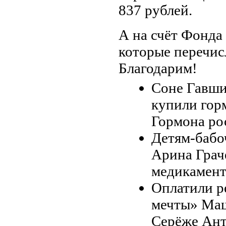
837 рублей.
А на счёт Фонда 
которые перечис
Благодарим!
Соне Гавши
купили горм
Гормона рос
Детям-бабо
Арина Грач
медикамент
Оплатили р
мечты» Маш
Серёже Ант