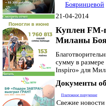
Бояринцевой
21-04-2014
Смотреть отчет
Куплен FM-п
Миланы Боя
Благотворитель
сумму в размере 
Inspiro» для Ми
Читать
Документы об
Платежное поручение
Свежие новост