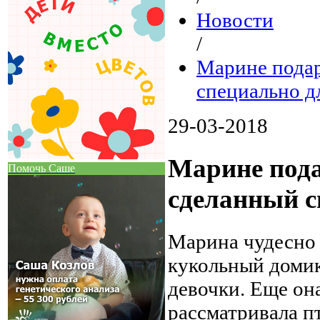
Новости
/
Марине подар
специально д
29-03-2018
Марине под
Помочь Саше
сделанный с
Марина чудесно 
кукольный домик
девочки. Еще она
рассматривала пт