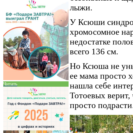
лыжи.
У Ксюши синдро
хромосомное нар
недостатке поло
всего 136 см.
Но Ксюша не уны
ее мама просто х
нашла себе инте
Читать
Тотоевых верит, 
просто подрасти