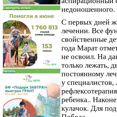
аспирационный с
недоношенного.
Смотреть отчет
С первых дней ж
лечении. Все фу
свойственные дет
года Марат отмет
не освоил. На д
только лежать, д
Читать
постоянному леч
у специалистов,
рефлексотерапия
ребенка.. Наконе
кулачок. Для под
Победа.