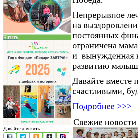
Непрерывное леч
на выздоровлени
постоянных фина
Читать
ограничена мама
и вынужденная в
развитию малыш
Давайте вместе 
счастливыми, бу
Подробнее >>>
Свежие новост
Давайте дружить