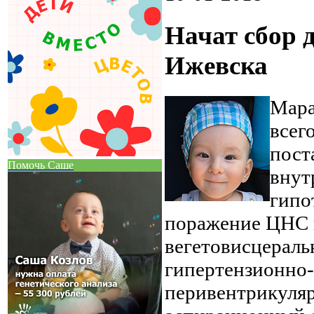
Начат сбор 
Ижевска
Мара
всег
пост
Помочь Саше
внут
гипо
поражение ЦНС 
вегетовисцераль
гипертензионно
перивентрикуляр