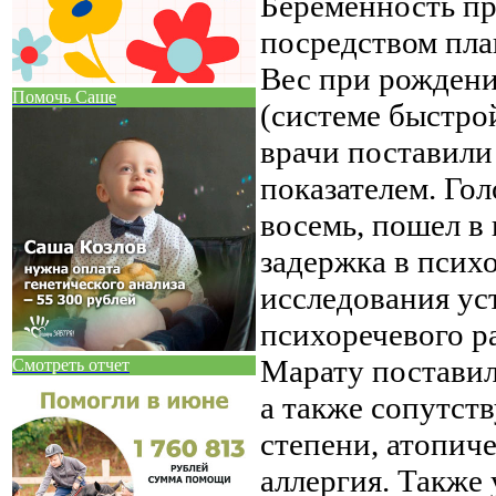
Беременность пр
посредством план
Вес при рождении
Помочь Саше
(системе быстро
врачи поставили 
показателем. Гол
восемь, пошел в 
задержка в псих
исследования у
психоречевого р
Марату поставил
Смотреть отчет
а также сопутст
степени, атопич
аллергия. Также