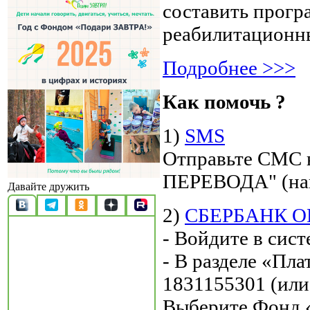
составить прогр
реабилитационн
Подробнее >>>
Как помочь ?
1)
SMS
Отправьте СМС
ПЕРЕВОДА" (нап
Давайте дружить
2)
СБЕРБАНК 
- Войдите в сис
- В разделе «Пл
1831155301 (или
Выберите Фонд 