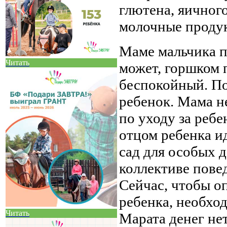
глютена, яичного
молочные проду
Маме мальчика п
Читать
может, горшком п
беспокойный. По
ребенок. Мама н
по уходу за реб
отцом ребенка и
сад для особых д
коллективе пове
Сейчас, чтобы о
ребенка, необхо
Читать
Марата денег нет