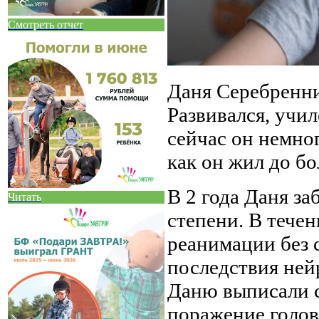
Смотреть отчет
Даня Серебренни
Развивался, учил
сейчас он немног
как он жил до бо
В 2 года Даня з
Читать
степени. В тече
реанимации без 
последствия ней
Даню выписали с
поражение голов