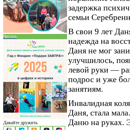
задержка психич
семьи Серебренн
В свои 9 лет Дан
Читать
надежда на восст
Даня не мог зани
улучшилось, поя
левой руки — ра
подрос и уже бол
занятиям.
Инвалидная коля
Даня, стала мал
Даню на руках. 
Давайте дружить