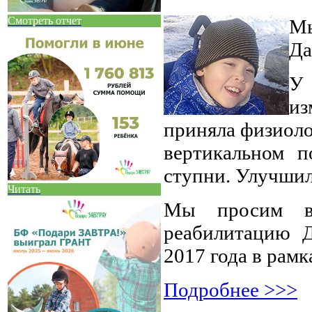
Смотреть отчет
Мы
Да
У 
из
приняла физиоло
вертикальном 
ступни. Улучшил
Читать
Мы просим в
реабилитацию Д
2017 года в рамк
Подробнее >>>