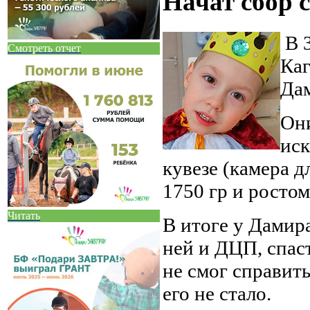
Начат сбор 
В 3
Смотреть отчет
Каг
Дам
Они
иск
кувезе (камера 
1750 гр и ростом
Читать
В итоге у Дамира
ней и ДЦП, спас
не смог справить
его не стало.