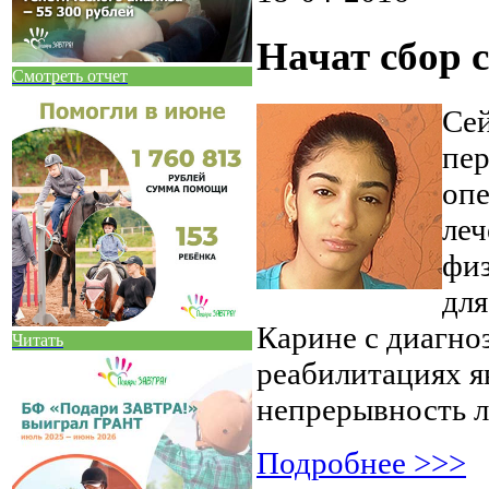
Начат сбор 
Смотреть отчет
Сей
пер
опе
леч
физ
для
Карине с диагно
Читать
реабилитациях я
непрерывность л
Подробнее >>>