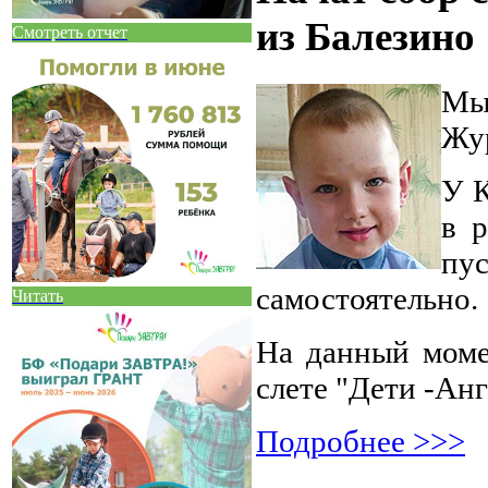
из Балезино
Смотреть отчет
Мы 
Жу
У К
в р
пу
самостоятельно.
Читать
На данный моме
слете "Дети -Ан
Подробнее >>>