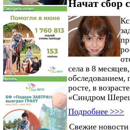
Начат сбор 
Смотреть отчет
Кс
за
пр
ро
от
села в 8 месяцев,
обследованием, 
Читать
росте, в возраст
«Синдром Шереш
Подробнее >>>
Свежие новост