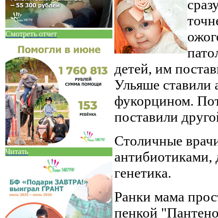
сразу
точн
ожог
Смотреть отчет
пато
детей, им постав
Ульяше ставили 
фукорцином. Пот
поставили друго
Столичные врачи 
Читать
антибиотиками, д
генетика.
Ранки мама прос
пенкой "Пантено