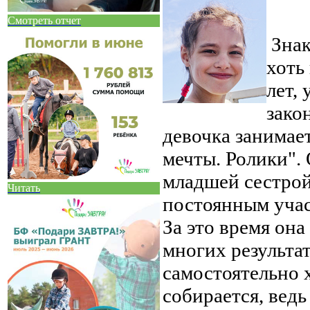
Смотреть отчет
Знак
хоть
лет,
зако
девочка занимае
мечты. Ролики". 
младшей сестрой
Читать
постоянным учас
За это время она
многих результат
самостоятельно х
собирается, ведь