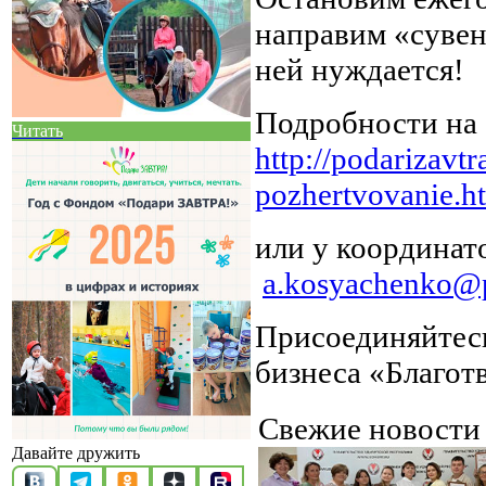
направим «сувен
ней нуждается!
Подробности на 
Читать
http://podarizavt
pozhertvovanie.h
или у координат
a.kosyachenko@p
Присоединяйтесь
бизнеса «Благот
Свежие новост
Давайте дружить