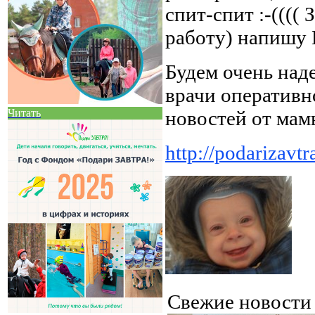
спит-спит :-((((
работу) напишу 
Будем очень наде
врачи оперативн
новостей от мам
Читать
http://podarizavt
Свежие новост