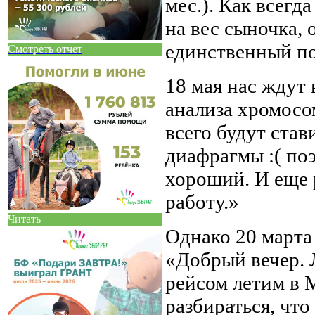
мес.). Как всегда
на вес сыночка, 
единственный по
Смотреть отчет
18 мая нас ждут
анализа хромосом
всего будут став
диафрагмы :( поэ
хороший. И еще 
работу.»
Читать
Однако 20 марта
«Добрый вечер. 
рейсом летим в 
разбираться, что