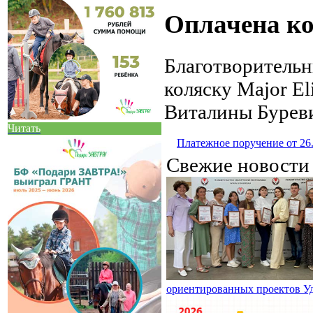
Оплачена ко
Благотворитель
коляску Major El
Виталины Бурев
Читать
Платежное поручение от 26
Свежие новост
ориентированных проектов У