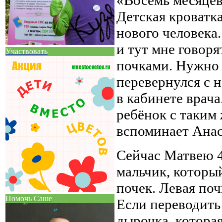
Детская кроватк
нового человека
и тут мне говоря
Участвовать
почками. Нужно 
перевернулся с н
в кабинете врач
ребёнок с таким
вспоминает Анас
Сейчас Матвею 4
мальчик, которы
почек. Левая поч
Помочь Саше
Если переводить 
дырочка, которая