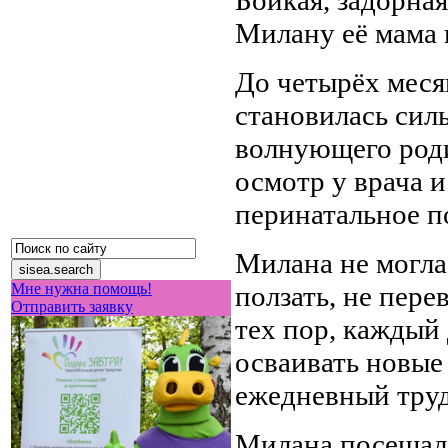
Милану её мама 
До четырёх меся
становилась силь
волнующего род
осмотр у врача и
перинатальное п
Милана не могла 
ползать, не пере
Мне нужна помощь!
Отправить заявку
тех пор, каждый
осваивать новые 
ежедневный труд
Милана посещала