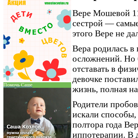
Вере Мошевой 11 
сестрой — самые
этого Вере не да
Вера родилась в
осложнений. Но 
отставать в физи
девочке постави
Помочь Саше
жизнь, полная н
Родители пробов
искали способы,
полтора года Вер
иппотерапии. В 