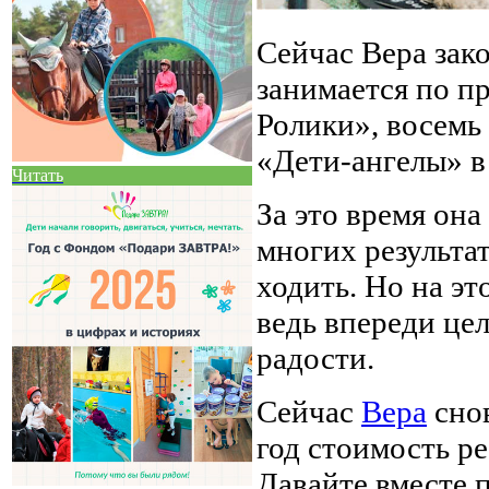
Сейчас Вера зако
занимается по 
Ролики», восемь
«Дети-ангелы» в
Читать
За это время она
многих результат
ходить. Но на эт
ведь впереди цел
радости.
Сейчас
Вера
снов
год стоимость ре
Давайте вместе 