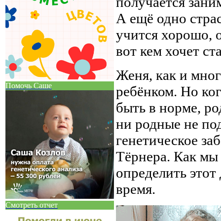
получается заним
А ещё одно стра
учится хорошо, 
вот кем хочет ст
Женя, как и мно
Помочь Саше
ребёнком. Но ко
быть в норме, ро
ни родные не по
генетическое за
Тёрнера. Как мы 
определить этот 
время.
Смотреть отчет