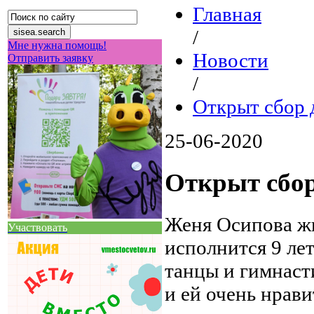
Главная
/
Мне нужна помощь!
Новости
Отправить заявку
/
Открыт сбор
25-06-2020
Открыт сбо
Женя Осипова жи
Участвовать
исполнится 9 ле
танцы и гимнаст
и ей очень нрави