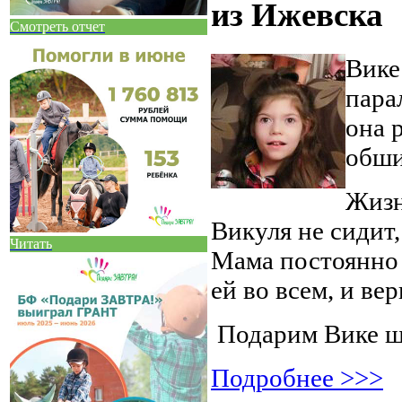
из Ижевска
Смотреть отчет
Вике
пара
она 
обши
Жизн
Викуля не сидит, 
Читать
Мама постоянно 
ей во всем, и ве
Подарим Вике ш
Подробнее >>>