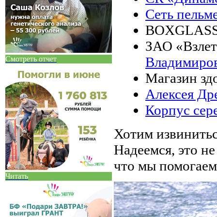
Сеть пель
BOXGLAS
ЗАО «Взлет
Владимиро
Смотреть отчет
Магазин зд
Алексея Др
Корпус сер
Хотим извинитьс
Надеемся, это не
что мы помогаем
Читать