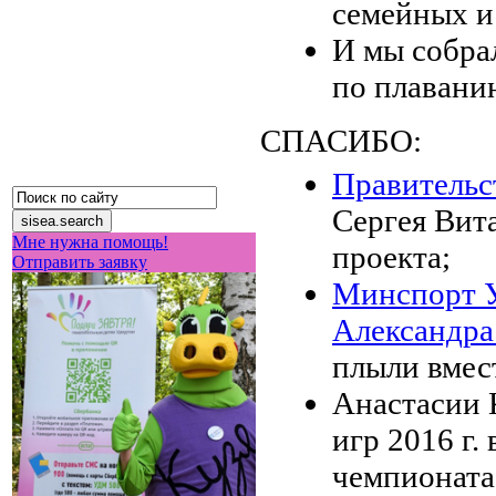
семейных и
И мы собра
по плавани
СПАСИБО:
Правительс
Сергея Вит
Мне нужна помощь!
проекта;
Отправить заявку
Минспорт У
Александра
плыли вмес
Анастасии 
игр 2016 г.
чемпионата