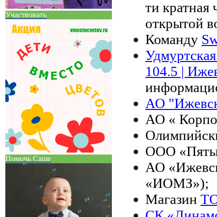
ти кратная
Участвовать
открытой во
Команду
Sw
Удмуртская
104.5 | Иже
информаци
АО "Ижевск
АО « Корпо
Олимпийски
ООО «Пяты
Помочь Саше
АО «Ижевс
«ИОМЗ»);
Магазин
Т
СК «Динам