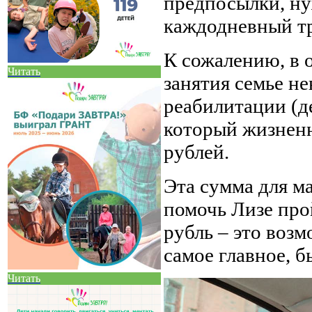
предпосылки, ну
каждодневный т
К сожалению, в 
Читать
занятия семье н
реабилитации (д
который жизненн
рублей.
Эта сумма для м
помочь Лизе пр
рубль – это возм
самое главное, 
Читать