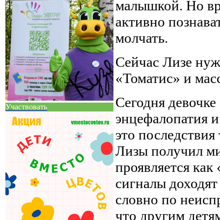
малышкой. Но вр
активно познава
молчать.
Сейчас Лизе нуж
«Томатис» и мас
Сегодня девочке 
Участвовать
энцефалопатия и
это последствия 
Лизы получил ми
проявляется как
сигналы доходят
словно по неисп
что другим детям