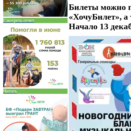
Билеты можно п
«ХочуБилет», а 
Смотреть отчет
Начало 13 дека
Читать