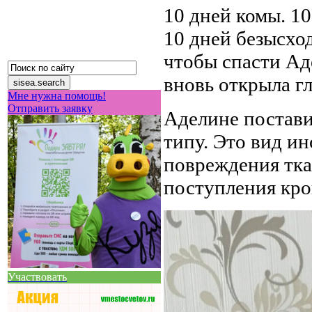
10 дней комы. 1
10 дней безысход
чтобы спасти Ад
вновь открыла гл
Мне нужна помощь!
Отправить заявку
Аделине постав
типу. Это вид ин
повреждения тка
поступления кров
Участвовать