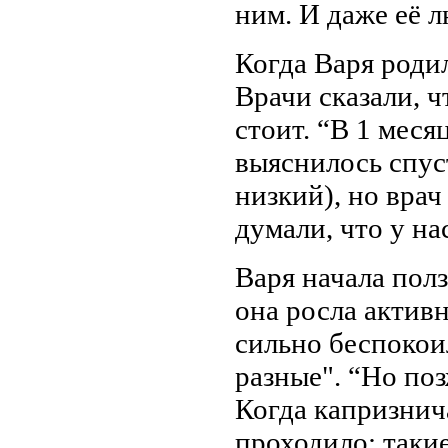
ним. И даже её 
Когда Варя родил
Врачи сказали, ч
стоит. “В 1 меся
выяснилось спуст
низкий), но врач
думали, что у на
Варя начала полз
она росла активн
сильно беспокои
разные". “Но поз
Когда капризнича
проходило: таки