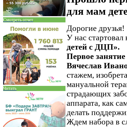
для мам дет
Смотреть отчет
Дорогие друзья!
У нас стартовал
детей с ДЦП».
Первое занятие 
Вячеслав Иван
стажем, изобрет
мануальной тера
Читать
страдающих забо
аппарата, как с
делать поддерж
Ждем набора в с