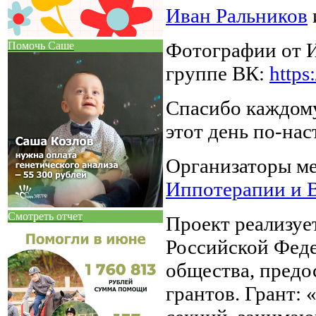
Иван Ральников
Фотографии от И
Помочь Саше
группе ВК:
http
Спасибо каждому
этот день по-на
Организаторы м
Иппотерапии и 
Смотреть отчет
Проект реализуе
Российской Феде
общества, предо
грантов. Грант: