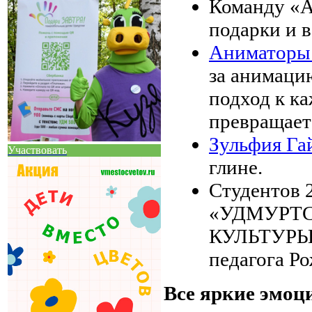
Команду «А
подарки и 
Аниматоры 
за анимацию
подход к к
превращает
Зульфия Га
Участвовать
глине.
Студентов 
«УДМУРТ
КУЛЬТУРЫ» 
педагога Р
Все яркие эмоц