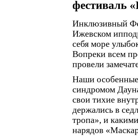
фестиваль 
Инклюзивный Фе
Ижевском ипподр
себя море улыбо
Вопреки всем пр
провели замечат
Наши особенные 
синдромом Дауна
свои тихие внут
держались в сед
тропа», и каким
нарядов «Маскар