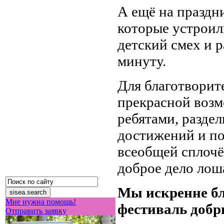
А ещё на праздн
которые устроили
детский смех и 
минуту.
Для благотворите
прекрасной воз
ребятами, раздел
достижений и по
всеобщей сплочё
доброе дело лош
Мы искренне бла
Мне нужна помощь!
фестиваль добр
Отправить заявку