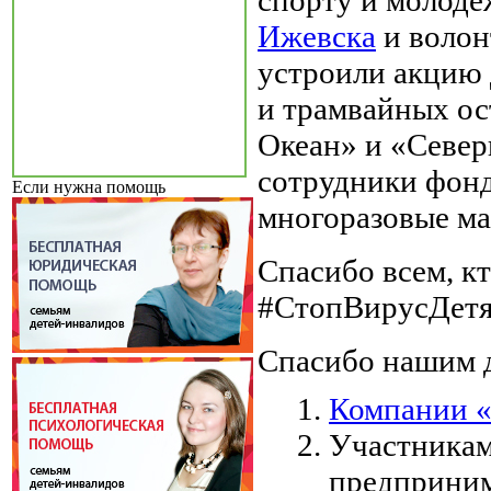
Ижевска
и волон
устроили акцию 
и трамвайных ос
Океан» и «Севе
сотрудники фон
Если нужна помощь
многоразовые ма
Спасибо всем, к
#СтопВирусДетя
Спасибо нашим д
Компании 
Участникам
предприним