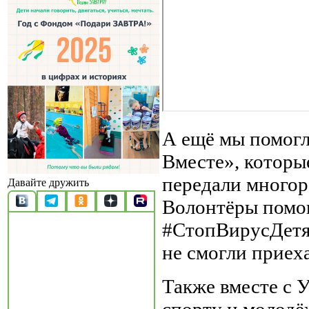
А ещё мы помог
Вместе», которы
передали многор
Давайте дружить
Волонтёры помог
#СтопВирусДетя
не смогли приех
Также вместе с 
спорту и молод