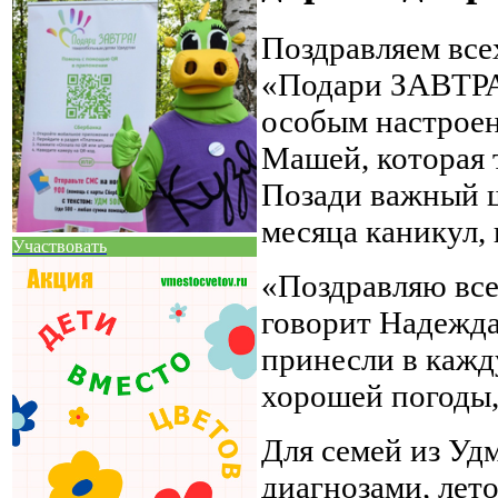
Поздравляем все
«Подари ЗАВТРА!
особым настроен
Машей, которая 
Позади важный ш
месяца каникул, 
Участвовать
«Поздравляю всех
говорит Надежда.
принесли в кажд
хорошей погоды,
Для семей из Уд
диагнозами, лет