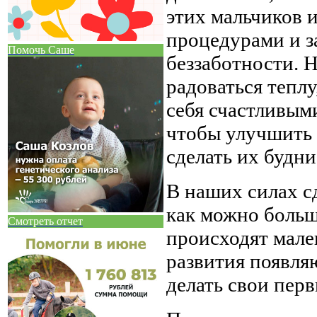
этих мальчиков 
процедурами и з
Помочь Саше
беззаботности. 
радоваться тепл
себя счастливым
чтобы улучшить 
сделать их будни
В наших силах сд
как можно больш
Смотреть отчет
происходят мале
развития появляю
делать свои перв