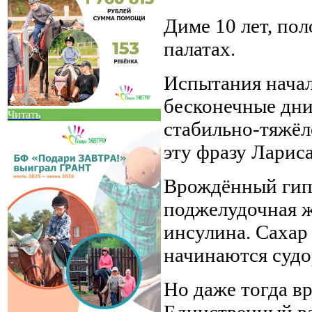
Диме 10 лет, по
палатах.
Испытания начал
бесконечные дни
Читать
стабильно-тяжёл
эту фразу Лариса
Врождённый гип
поджелудочная ж
инсулина. Сахар
начинаются судо
Но даже тогда в
Единственный в