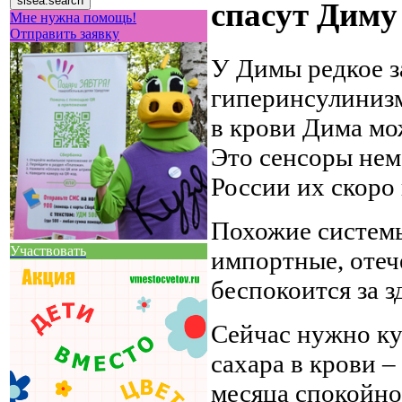
спасут Дим
Мне нужна помощь!
Отправить заявку
У Димы редкое з
гиперинсулинизм
в крови Дима мо
Это сенсоры нем
России их скоро 
Похожие системы
Участвовать
импортные, отеч
беспокоится за з
Сейчас нужно ку
сахара в крови –
месяца спокойно