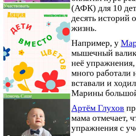
(АФК) для 10 де
Участвовать
десять историй 
жизнь.
Например, у
Мар
мышечный валик.
неё упражнения, 
много работали 
вставали и ходил
Марины большой 
Помочь Саше
Артём Глухов
пр
мама отмечает, ч
упражнения с уч