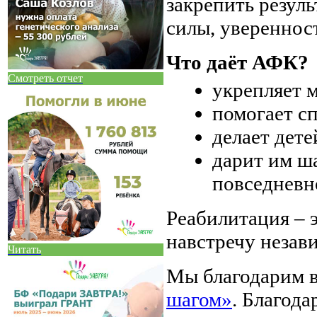
закрепить резуль
силы, увереннос
Что даёт АФК?
Смотреть отчет
укрепляет 
помогает с
делает дете
дарит им ша
повседневн
Реабилитация – 
навстречу незав
Читать
Мы благодарим в
шагом»
. Благода