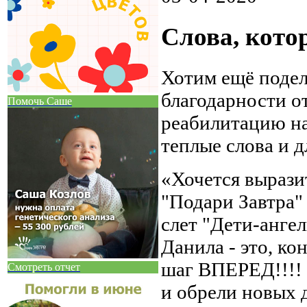
Слова, кото
Хотим ещё подел
благодарности о
Помочь Саше
реабилитацию на
теплые слова и д
«Хочется вырази
"Подари Завтра"
слет "Дети-анге
Данила - это, к
шаг ВПЕРЕД!!!!
Смотреть отчет
и обрели новых д