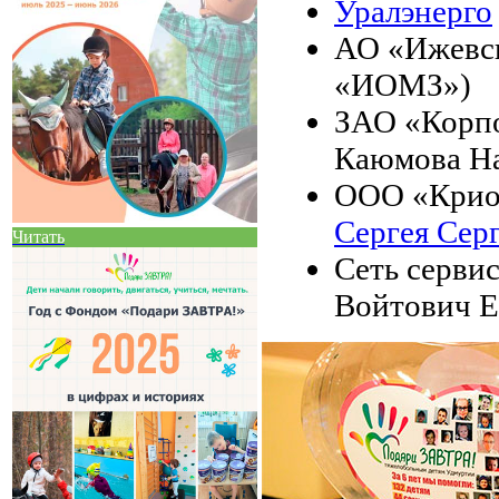
Уралэнерго
АО «Ижевс
«ИОМЗ»)
ЗАО «Корпо
Каюмова На
ООО «Криот
Сергея Сер
Читать
Сеть серви
Войтович Е