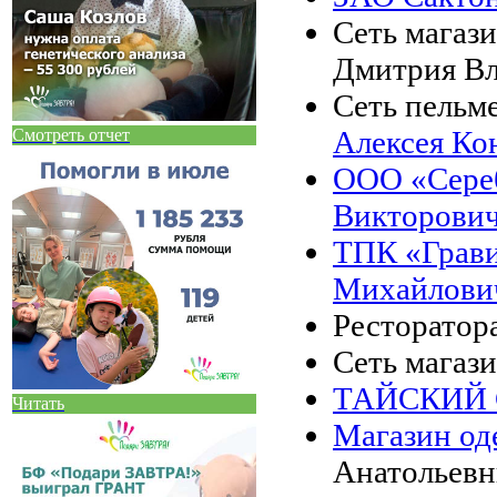
Сеть магаз
Дмитрия В
Сеть пель
Алексея Ко
Смотреть отчет
ООО «Сере
Викторови
ТПК «Грав
Михайлови
Ресторатор
Сеть магаз
ТАЙСКИЙ
Читать
Магазин од
Анатольев