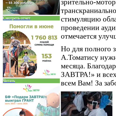
зрительно-мотор
транскраниально
стимуляцию обла
Смотреть отчет
проведении ауди
отмечается улуч
Но для полного 
А.Томатису нужно
месяца. Благода
ЗАВТРА!» и всех
Читать
всем Вам! За заб