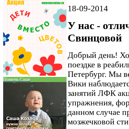
18-09-2014
У нас - отл
Свинцовой
Добрый день! Хо
поездке в реаби
Петербург. Мы ве
Помочь Саше
Вики наблюдаетс
занятий ЛФК акц
упражнения, фор
данном случае п
мозжечковой сти