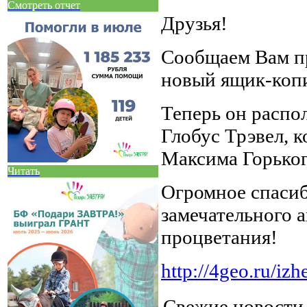
Смотреть отчет
Друзья!
Сообщаем Вам пр
новый ящик-коп
Теперь он распол
Глобус Трэвел, к
Максима Горьког
Читать
Огромное спасиб
замечательного 
процветания!
http://4geo.ru/iz
Свежие новост