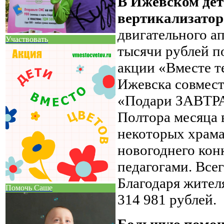
В Ижевском дет
вертикализатор
двигательного а
Участвовать
тысячи рублей п
акции «Вместе т
Ижевска совмес
«Подари ЗАВТРА!
Полтора месяца в
некоторых храма
новогоднего кон
педагогами. Всег
Благодаря жител
Помочь Саше
314 981 рублей.
Большую помощ