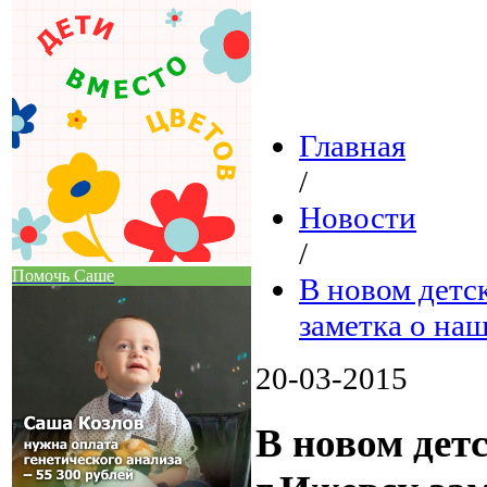
Главная
/
Новости
/
Помочь Саше
В новом детс
заметка о на
20-03-2015
В новом дет