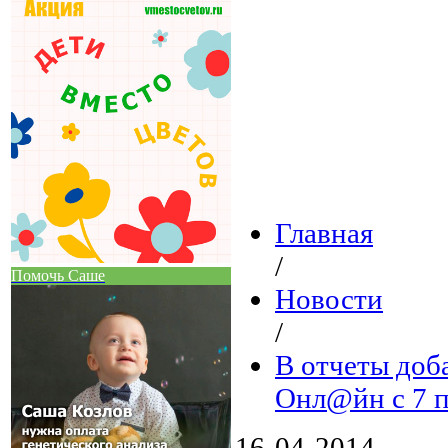
Главная
/
Помочь Саше
Новости
/
В отчеты доб
Онл@йн с 7 п
16-04-2014