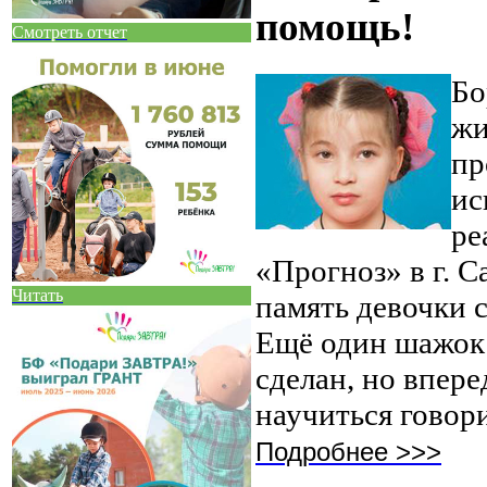
помощь!
Смотреть отчет
Бо
жи
пр
ис
ре
«Прогноз» в г. С
Читать
память девочки 
Ещё один шажок 
сделан, но впере
научиться говори
Подробнее >>>