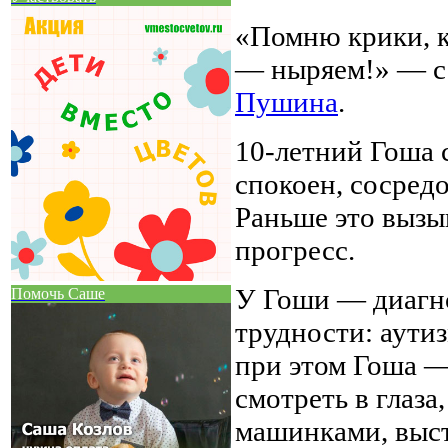
«Помню крики, к
— ныряем!» — с
Пушина
.
10-летний Гоша 
спокоен, сосредо
Раньше это вызыв
прогресс.
У Гоши — диагно
Помочь Саше
трудности: аути
при этом Гоша —
смотреть в глаза
машинками, выст