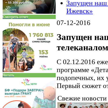
Запущен наш 
Ижевск»
Смотреть отчет
07-12-2016
Запущен наш
телеканало
С 02.12.2016 еже
программе «Дета
Читать
подопечных, их 
Первый сюжет от
Свежие новост